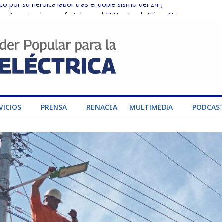
o por su heroica labor tras el doble sismo del 24-J
sector privado para fortalecer el SEN ante el «Súper Niño»
instalaciones del SEN en Carabobo
ra fortalecer el SEN ante el fenómeno de El Niño
dad de generación para fortalecer el SEN
VICIOS
PRENSA
RENACEA
MULTIMEDIA
PODCAS