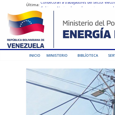
Última:
Condecoran a trabajadores del sector eléctric
Gobierno Nacional coordina acciones con el 
Inspeccionan trabajos de rehabilitación en 
Gobierno Nacional activa plan preventivo pa
Termocarabobo recupera el 50% de su capaci
INICIO
MINISTERIO
BIBLÍOTECA
SER