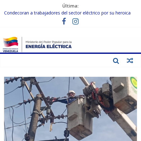
Última:
Condecoran a trabajadores del sector eléctrico por su heroica
labor tras el doble sismo del 24-J
Gobierno Nacional coordina acciones con el sector privado para
fortalecer el SEN ante el «Súper Niño»
Inspeccionan trabajos de rehabilitación en instalaciones del SEN
en Carabobo
Gobierno Nacional activa plan preventivo para fortalecer el SEN
ante el fenómeno de El Niño
Termocarabobo recupera el 50% de su capacidad de generación
para fortalecer el SEN