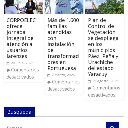
CORPOELEC
Más de 1.600
Plan de
ofrece
familias
Control de
jornada
atendidas
Vegetación
integral de
con
se despliega
atención a
instalación
en los
usuarios
de
municipios
larenses
transformad
Páez, Peña y
ores en
Urachiche
20 junio, 2025
Portuguesa
del estado
Comentarios
Yaracuy
2 marzo, 2026
desactivados
Comentarios
25 agosto, 2025
Comentarios
desactivados
desactivados
Búsqueda