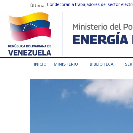
Última:
Condecoran a trabajadores del sector eléctric
Gobierno Nacional coordina acciones con el 
Inspeccionan trabajos de rehabilitación en 
Gobierno Nacional activa plan preventivo pa
Termocarabobo recupera el 50% de su capaci
INICIO
MINISTERIO
BIBLÍOTECA
SER