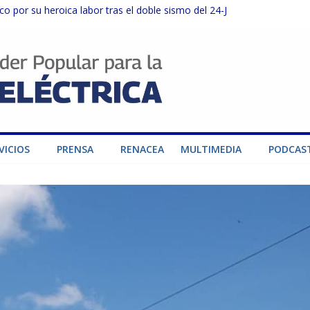
o por su heroica labor tras el doble sismo del 24-J
sector privado para fortalecer el SEN ante el «Súper Niño»
instalaciones del SEN en Carabobo
ra fortalecer el SEN ante el fenómeno de El Niño
dad de generación para fortalecer el SEN
VICIOS
PRENSA
RENACEA
MULTIMEDIA
PODCAS