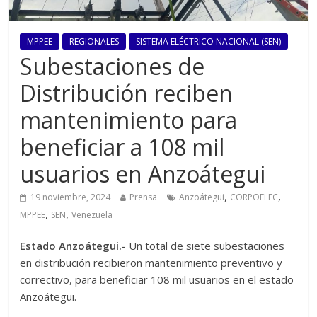
MPPEE
REGIONALES
SISTEMA ELÉCTRICO NACIONAL (SEN)
Subestaciones de
Distribución reciben
mantenimiento para
beneficiar a 108 mil
usuarios en Anzoátegui
,
,
19 noviembre, 2024
Prensa
Anzoátegui
CORPOELEC
,
,
MPPEE
SEN
Venezuela
Estado Anzoátegui.-
Un total de siete subestaciones
en distribución recibieron mantenimiento preventivo y
correctivo, para beneficiar 108 mil usuarios en el estado
Anzoátegui.