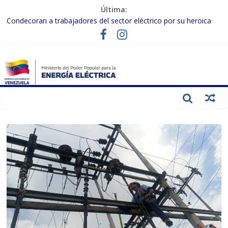
Última:
Condecoran a trabajadores del sector eléctrico por su heroica
labor tras el doble sismo del 24-J
Gobierno Nacional coordina acciones con el sector privado para
fortalecer el SEN ante el «Súper Niño»
Inspeccionan trabajos de rehabilitación en instalaciones del SEN
en Carabobo
Gobierno Nacional activa plan preventivo para fortalecer el SEN
ante el fenómeno de El Niño
Termocarabobo recupera el 50% de su capacidad de generación
para fortalecer el SEN