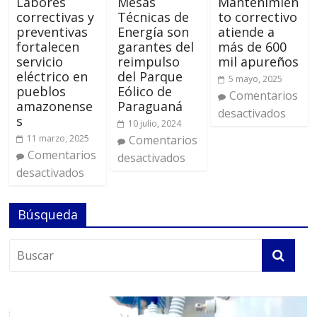
Labores
Mesas
Mantenimien
correctivas y
Técnicas de
to correctivo
preventivas
Energía son
atiende a
fortalecen
garantes del
más de 600
servicio
reimpulso
mil apureños
eléctrico en
del Parque
5 mayo, 2025
pueblos
Eólico de
Comentarios
amazonense
Paraguaná
desactivados
s
10 julio, 2024
11 marzo, 2025
Comentarios
Comentarios
desactivados
desactivados
Búsqueda