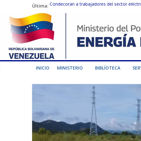
Última:
Condecoran a trabajadores del sector eléctric
Gobierno Nacional coordina acciones con el 
Inspeccionan trabajos de rehabilitación en 
Gobierno Nacional activa plan preventivo pa
Termocarabobo recupera el 50% de su capaci
INICIO
MINISTERIO
BIBLÍOTECA
SER