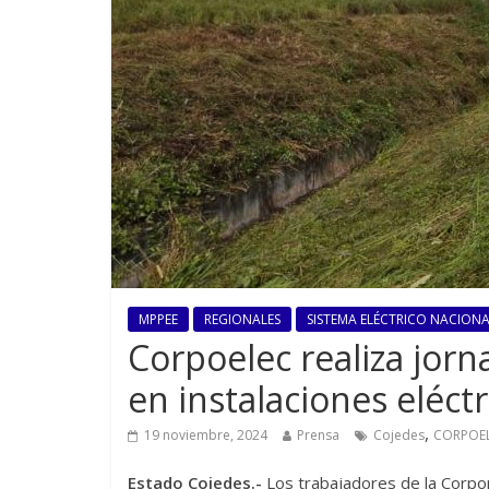
MPPEE
REGIONALES
SISTEMA ELÉCTRICO NACIONAL
Corpoelec realiza jorn
en instalaciones eléct
,
19 noviembre, 2024
Prensa
Cojedes
CORPOE
Estado Cojedes.-
Los trabajadores de la Corpor