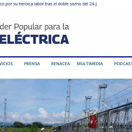
o por su heroica labor tras el doble sismo del 24-J
sector privado para fortalecer el SEN ante el «Súper Niño»
instalaciones del SEN en Carabobo
ra fortalecer el SEN ante el fenómeno de El Niño
dad de generación para fortalecer el SEN
VICIOS
PRENSA
RENACEA
MULTIMEDIA
PODCAS