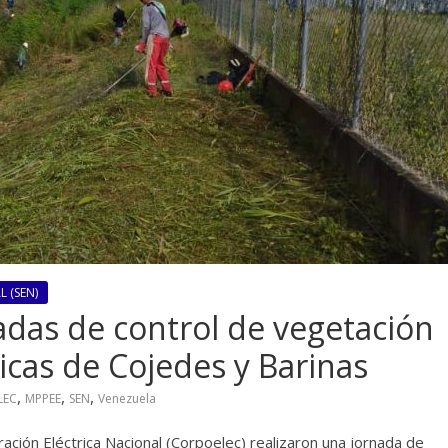
 (SEN)
adas de control de vegetación
ricas de Cojedes y Barinas
,
,
,
LEC
MPPEE
SEN
Venezuela
ación Eléctrica Nacional (Corpoelec) realizaron una jornada de