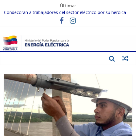
Última:
Condecoran a trabajadores del sector eléctrico por su heroica
labor tras el doble sismo del 24-J
Gobierno Nacional coordina acciones con el sector privado para
fortalecer el SEN ante el «Súper Niño»
Inspeccionan trabajos de rehabilitación en instalaciones del SEN
en Carabobo
Gobierno Nacional activa plan preventivo para fortalecer el SEN
ante el fenómeno de El Niño
Termocarabobo recupera el 50% de su capacidad de generación
para fortalecer el SEN