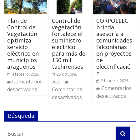
Plan de
Control de
CORPOELEC
Control de
vegetación
brinda
Vegetación
fortalece el
asesoría a
optimiza
suministro
comunidades
servicio
eléctrico
falconianas
eléctrico en
para más de
en proyectos
municipios
150 mil
de
aragüeños
tachirenses
electrificació
n
4 febrero, 2026
25 octubre,
Comentarios
2 febrero, 2026
2025
Comentarios
desactivados
Comentarios
desactivados
desactivados
Búsqueda