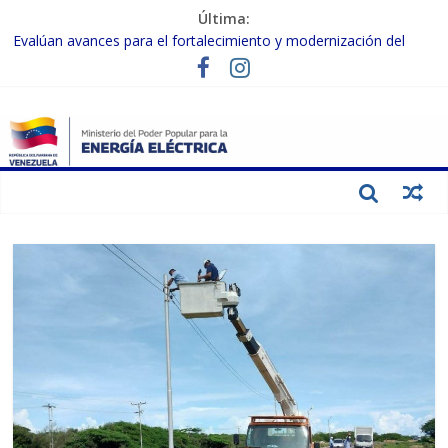
Última:
Evalúan avances para el fortalecimiento y modernización del
SEN
Inspeccionan trabajos de rehabilitación en instalaciones del SEN
en Carabobo
Gobierno Nacional activa plan preventivo para fortalecer el SEN
ante el fenómeno de El Niño
Termocarabobo recupera el 50% de su capacidad de generación
para fortalecer el SEN
Condecoran a trabajadores del sector eléctrico por su heroica
labor tras el doble sismo del 24-J