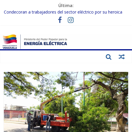
Última:
Condecoran a trabajadores del sector eléctrico por su heroica
labor tras el doble sismo del 24-J
Gobierno Nacional coordina acciones con el sector privado para
fortalecer el SEN ante el «Súper Niño»
Inspeccionan trabajos de rehabilitación en instalaciones del SEN
en Carabobo
Gobierno Nacional activa plan preventivo para fortalecer el SEN
ante el fenómeno de El Niño
Termocarabobo recupera el 50% de su capacidad de generación
para fortalecer el SEN