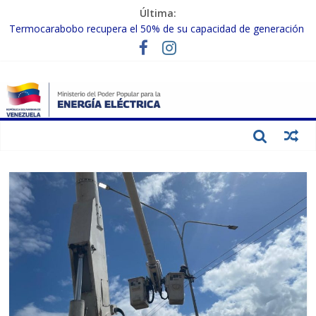
Última:
Termocarabobo recupera el 50% de su capacidad de generación
para fortalecer el SEN
MPPEE avanza en la recuperación de infraestructuras eléctricas
afectadas por los sismos
Gobierno Nacional coordina acciones con el sector privado para
fortalecer el SEN ante el «Súper Niño»
Inspeccionan trabajos de rehabilitación en instalaciones del SEN
en Carabobo
Gobierno Nacional activa plan preventivo para fortalecer el SEN
ante el fenómeno de El Niño