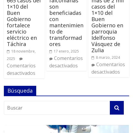
665 casos del
falconianas
más de 2 mil
1×10 del
son
casos del
Buen
beneficiadas
1×10 del
Gobierno
con
Buen
fortalece
mantenimien
Gobierno en
servicio
to de
parroquia
eléctrico en
transformad
Idelfonso
Táchira
ores
Vásquez de
Zulia
18 noviembre,
17 enero, 2025
Comentarios
8 marzo, 2024
2025
Comentarios
Comentarios
desactivados
desactivados
desactivados
Búsqueda