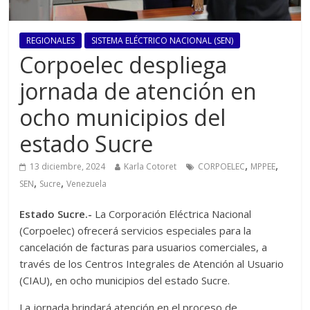
REGIONALES
SISTEMA ELÉCTRICO NACIONAL (SEN)
Corpoelec despliega
jornada de atención en
ocho municipios del
estado Sucre
,
,
13 diciembre, 2024
Karla Cotoret
CORPOELEC
MPPEE
,
,
SEN
Sucre
Venezuela
Estado Sucre.-
La Corporación Eléctrica Nacional
(Corpoelec) ofrecerá servicios especiales para la
cancelación de facturas para usuarios comerciales, a
través de los Centros Integrales de Atención al Usuario
(CIAU), en ocho municipios del estado Sucre.
La jornada brindará atención en el proceso de