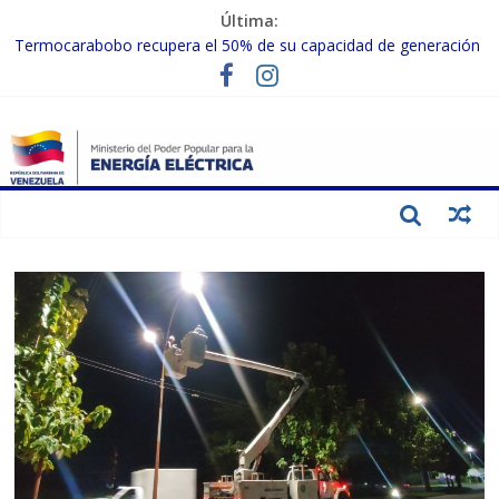
Última:
Termocarabobo recupera el 50% de su capacidad de generación
para fortalecer el SEN
MPPEE avanza en la recuperación de infraestructuras eléctricas
afectadas por los sismos
Gobierno Nacional coordina acciones con el sector privado para
fortalecer el SEN ante el «Súper Niño»
Inspeccionan trabajos de rehabilitación en instalaciones del SEN
en Carabobo
Gobierno Nacional activa plan preventivo para fortalecer el SEN
ante el fenómeno de El Niño