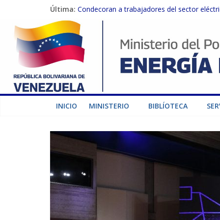
Última:
Condecoran a trabajadores del sector eléctric
Gobierno Nacional coordina acciones con el 
Inspeccionan trabajos de rehabilitación en 
Gobierno Nacional activa plan preventivo pa
Termocarabobo recupera el 50% de su capaci
INICIO
MINISTERIO
BIBLÍOTECA
SER