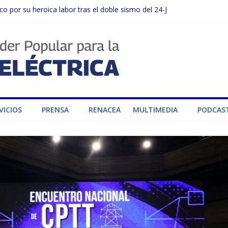
o por su heroica labor tras el doble sismo del 24-J
sector privado para fortalecer el SEN ante el «Súper Niño»
instalaciones del SEN en Carabobo
ra fortalecer el SEN ante el fenómeno de El Niño
dad de generación para fortalecer el SEN
VICIOS
PRENSA
RENACEA
MULTIMEDIA
PODCAS