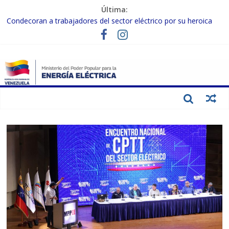
Última:
Condecoran a trabajadores del sector eléctrico por su heroica
labor tras el doble sismo del 24-J
Gobierno Nacional coordina acciones con el sector privado para
fortalecer el SEN ante el «Súper Niño»
Inspeccionan trabajos de rehabilitación en instalaciones del SEN
en Carabobo
Gobierno Nacional activa plan preventivo para fortalecer el SEN
ante el fenómeno de El Niño
Termocarabobo recupera el 50% de su capacidad de generación
para fortalecer el SEN