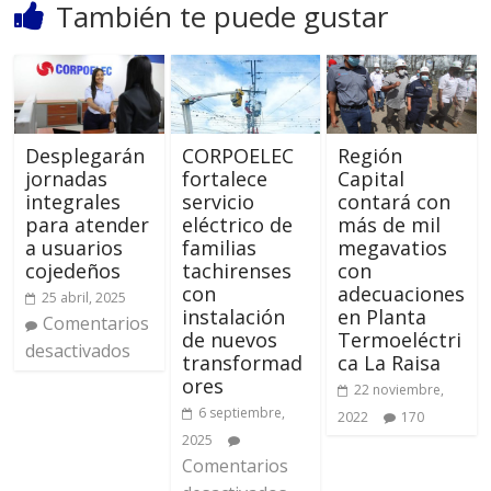
También te puede gustar
Desplegarán
CORPOELEC
Región
jornadas
fortalece
Capital
integrales
servicio
contará con
para atender
eléctrico de
más de mil
a usuarios
familias
megavatios
cojedeños
tachirenses
con
con
adecuaciones
25 abril, 2025
instalación
en Planta
Comentarios
de nuevos
Termoeléctri
desactivados
transformad
ca La Raisa
ores
22 noviembre,
6 septiembre,
2022
170
2025
Comentarios