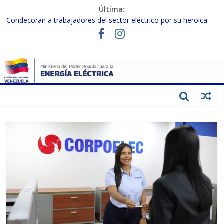
Última:
Condecoran a trabajadores del sector eléctrico por su heroica
labor tras el doble sismo del 24-J
Gobierno Nacional coordina acciones con el sector privado para
fortalecer el SEN ante el «Súper Niño»
Inspeccionan trabajos de rehabilitación en instalaciones del SEN
en Carabobo
Gobierno Nacional activa plan preventivo para fortalecer el SEN
ante el fenómeno de El Niño
Termocarabobo recupera el 50% de su capacidad de generación
para fortalecer el SEN