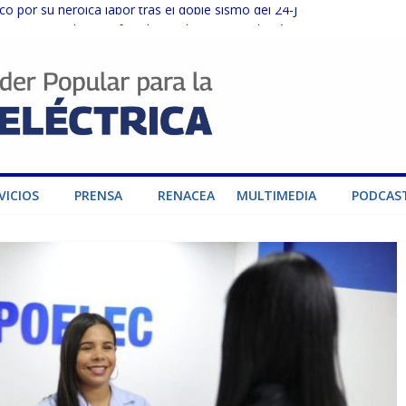
o por su heroica labor tras el doble sismo del 24-J
sector privado para fortalecer el SEN ante el «Súper Niño»
instalaciones del SEN en Carabobo
ra fortalecer el SEN ante el fenómeno de El Niño
dad de generación para fortalecer el SEN
VICIOS
PRENSA
RENACEA
MULTIMEDIA
PODCAS