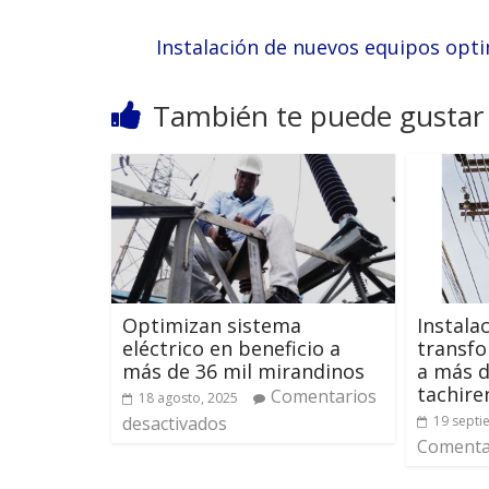
Instalación de nuevos equipos opti
También te puede gustar
Optimizan sistema
Instala
eléctrico en beneficio a
transfo
más de 36 mil mirandinos
a más d
tachire
Comentarios
18 agosto, 2025
desactivados
19 septi
Comentar