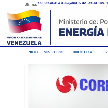
Última:
Condecoran a trabajadores del sector eléctric
Gobierno Nacional coordina acciones con el 
Inspeccionan trabajos de rehabilitación en 
Gobierno Nacional activa plan preventivo pa
Termocarabobo recupera el 50% de su capaci
INICIO
MINISTERIO
BIBLÍOTECA
SER