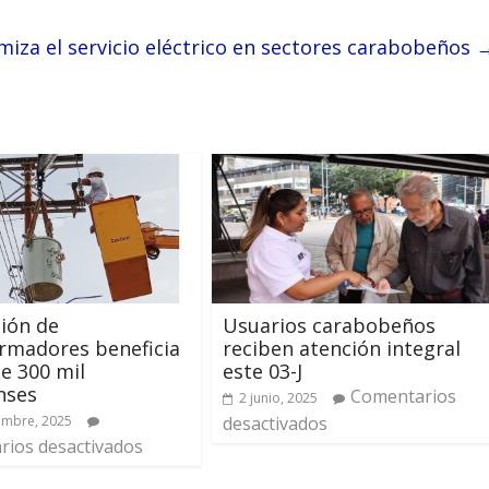
miza el servicio eléctrico en sectores carabobeños
ción de
Usuarios carabobeños
rmadores beneficia
reciben atención integral
e 300 mil
este 03-J
nses
Comentarios
2 junio, 2025
embre, 2025
desactivados
ios desactivados