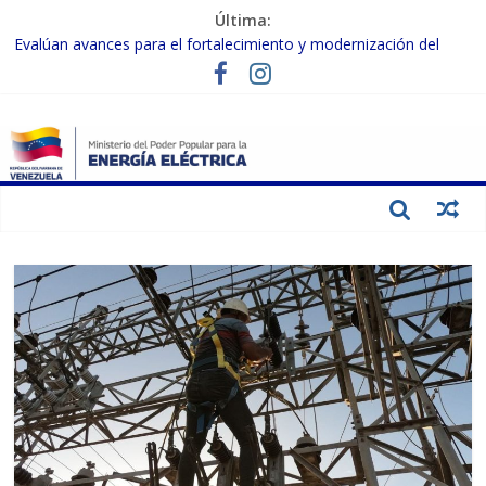
Última:
Evalúan avances para el fortalecimiento y modernización del
SEN
Inspeccionan trabajos de rehabilitación en instalaciones del SEN
en Carabobo
Gobierno Nacional activa plan preventivo para fortalecer el SEN
ante el fenómeno de El Niño
Termocarabobo recupera el 50% de su capacidad de generación
para fortalecer el SEN
Condecoran a trabajadores del sector eléctrico por su heroica
labor tras el doble sismo del 24-J