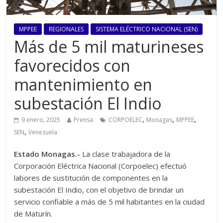
MPPEE
REGIONALES
SISTEMA ELÉCTRICO NACIONAL (SEN)
Más de 5 mil maturineses
favorecidos con
mantenimiento en
subestación El Indio
,
,
,
9 enero, 2025
Prensa
CORPOELEC
Monagas
MPPEE
,
SEN
Venezuela
Estado Monagas.-
La clase trabajadora de la
Corporación Eléctrica Nacional (Corpoelec) efectuó
labores de sustitución de componentes en la
subestación El Indio, con el objetivo de brindar un
servicio confiable a más de 5 mil habitantes en la ciudad
de Maturín.