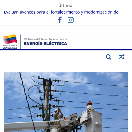
Última:
Evalúan avances para el fortalecimiento y modernización del
SEN
Inspeccionan trabajos de rehabilitación en instalaciones del SEN
en Carabobo
Gobierno Nacional activa plan preventivo para fortalecer el SEN
ante el fenómeno de El Niño
Termocarabobo recupera el 50% de su capacidad de generación
para fortalecer el SEN
Condecoran a trabajadores del sector eléctrico por su heroica
labor tras el doble sismo del 24-J