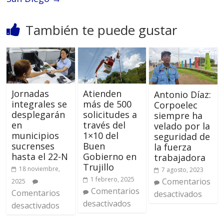
También te puede gustar
Jornadas
Atienden
Antonio Díaz:
integrales se
más de 500
Corpoelec
desplegarán
solicitudes a
siempre ha
en
través del
velado por la
municipios
1×10 del
seguridad de
sucrenses
Buen
la fuerza
hasta el 22-N
Gobierno en
trabajadora
Trujillo
18 noviembre,
7 agosto, 2023
1 febrero, 2025
Comentarios
2025
Comentarios
Comentarios
desactivados
desactivados
desactivados