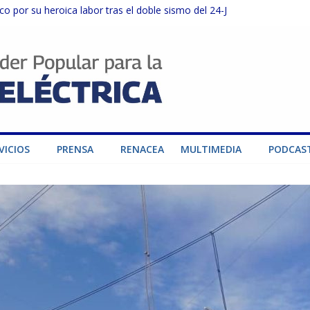
o por su heroica labor tras el doble sismo del 24-J
sector privado para fortalecer el SEN ante el «Súper Niño»
instalaciones del SEN en Carabobo
ra fortalecer el SEN ante el fenómeno de El Niño
dad de generación para fortalecer el SEN
VICIOS
PRENSA
RENACEA
MULTIMEDIA
PODCAS