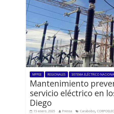
MPPEE
REGIONALES
SISTEMA ELÉCTRICO NACIONAL
Mantenimiento prevent
servicio eléctrico en l
Diego
,
15 enero, 2025
Prensa
Carabobo
CORPOELE