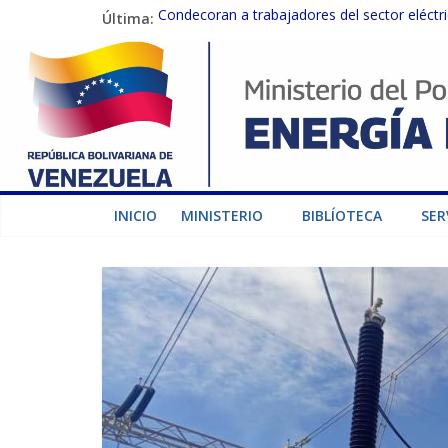
Última:
Condecoran a trabajadores del sector eléctric
Gobierno Nacional coordina acciones con el 
Inspeccionan trabajos de rehabilitación en 
Gobierno Nacional activa plan preventivo pa
Termocarabobo recupera el 50% de su capaci
INICIO
MINISTERIO
BIBLÍOTECA
SER