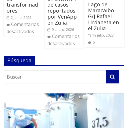
Lago de
transformad
de casos
Maracaibo
ores
reportados
G/J Rafael
por VenApp
2 junio, 2025
Urdaneta en
en Zulia
Comentarios
el Zulia
9 enero, 2026
desactivados
19 julio, 2023
Comentarios
0
desactivados
Búsqueda