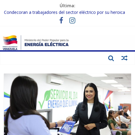
Última:
Condecoran a trabajadores del sector eléctrico por su heroica
labor tras el doble sismo del 24-J
Gobierno Nacional coordina acciones con el sector privado para
fortalecer el SEN ante el «Súper Niño»
Inspeccionan trabajos de rehabilitación en instalaciones del SEN
en Carabobo
Gobierno Nacional activa plan preventivo para fortalecer el SEN
ante el fenómeno de El Niño
Termocarabobo recupera el 50% de su capacidad de generación
para fortalecer el SEN