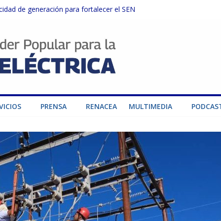
dad de generación para fortalecer el SEN
ructuras eléctricas afectadas por los sismos
sector privado para fortalecer el SEN ante el «Súper Niño»
instalaciones del SEN en Carabobo
ra fortalecer el SEN ante el fenómeno de El Niño
VICIOS
PRENSA
RENACEA
MULTIMEDIA
PODCAS