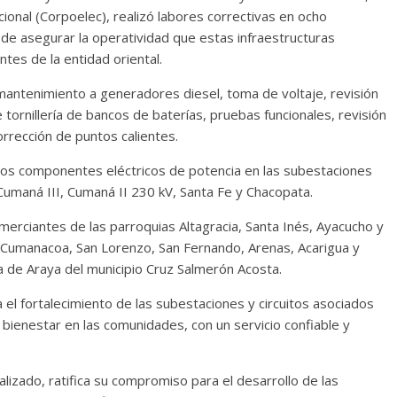
cional (Corpoelec), realizó labores correctivas en ocho
 de asegurar la operatividad que estas infraestructuras
ntes de la entidad oriental.
 mantenimiento a generadores diesel, toma de voltaje, revisión
 tornillería de bancos de baterías, pruebas funcionales, revisión
orrección de puntos calientes.
 los componentes eléctricos de potencia en las subestaciones
umaná III, Cumaná II 230 kV, Santa Fe y Chacopata.
merciantes de las parroquias Altagracia, Santa Inés, Ayacucho y
n, Cumanacoa, San Lorenzo, San Fernando, Arenas, Acarigua y
la de Araya del municipio Cruz Salmerón Acosta.
el fortalecimiento de las subestaciones y circuitos asociados
l bienestar en las comunidades, con un servicio confiable y
lizado, ratifica su compromiso para el desarrollo de las