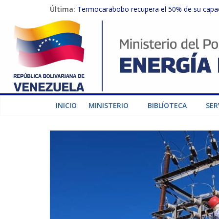
Última:
Termocarabobo recupera el 50% de su capaci
MPPEE avanza en la recuperación de infraest
Gobierno Nacional coordina acciones con el 
Inspeccionan trabajos de rehabilitación en 
Gobierno Nacional activa plan preventivo pa
INICIO
MINISTERIO
BIBLÍOTECA
SER