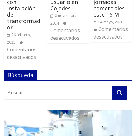
con
usuario en
jornadas
instalación
Cojedes
comerciales
de
este 16-M
8 noviembre,
transformad
14 mayo, 2026
2024
or
Comentarios
Comentarios
26 febrero,
desactivados
desactivados
2025
Comentarios
desactivados
Búsqueda