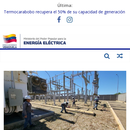
Última:
Termocarabobo recupera el 50% de su capacidad de generación
para fortalecer el SEN
MPPEE avanza en la recuperación de infraestructuras eléctricas
afectadas por los sismos
Gobierno Nacional coordina acciones con el sector privado para
fortalecer el SEN ante el «Súper Niño»
Inspeccionan trabajos de rehabilitación en instalaciones del SEN
en Carabobo
Gobierno Nacional activa plan preventivo para fortalecer el SEN
ante el fenómeno de El Niño