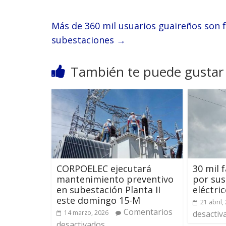
Más de 360 mil usuarios guaireños son
subestaciones
→
También te puede gustar
CORPOELEC ejecutará
30 mil 
mantenimiento preventivo
por sus
en subestación Planta II
eléctri
este domingo 15-M
21 abril,
Comentarios
14 marzo, 2026
desactiv
desactivados