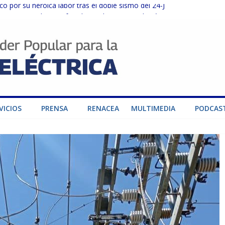
o por su heroica labor tras el doble sismo del 24-J
sector privado para fortalecer el SEN ante el «Súper Niño»
instalaciones del SEN en Carabobo
ra fortalecer el SEN ante el fenómeno de El Niño
dad de generación para fortalecer el SEN
VICIOS
PRENSA
RENACEA
MULTIMEDIA
PODCAS