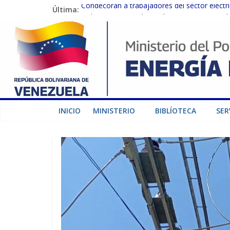
Última:
Condecoran a trabajadores del sector eléctric
Gobierno Nacional coordina acciones con el 
Inspeccionan trabajos de rehabilitación en 
Gobierno Nacional activa plan preventivo pa
Termocarabobo recupera el 50% de su capaci
INICIO
MINISTERIO
BIBLÍOTECA
SER