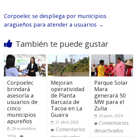
Corpoelec se despliega por municipios
aragüeños para atender a usuarios
→
También te puede gustar
Corpoelec
Mejoran
Parque Solar
brindará
operatividad
Mara
asesoría a
de Planta
generará 50
usuarios de
Barcaza de
MW para el
cinco
Tacoa en La
Zulia
municipios
Guaira
20 junio, 2024
apureños
21 abril, 2025
Comentarios
29 noviembre,
Comentarios
desactivados
2024