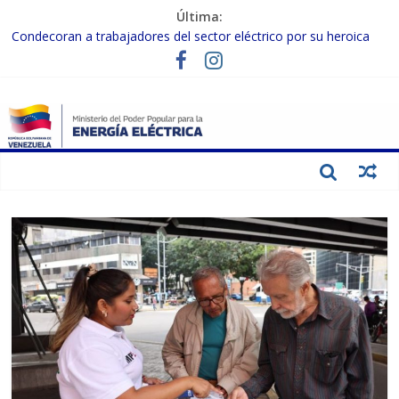
Última:
Condecoran a trabajadores del sector eléctrico por su heroica
labor tras el doble sismo del 24-J
Gobierno Nacional coordina acciones con el sector privado para
fortalecer el SEN ante el «Súper Niño»
Inspeccionan trabajos de rehabilitación en instalaciones del SEN
en Carabobo
Gobierno Nacional activa plan preventivo para fortalecer el SEN
ante el fenómeno de El Niño
Termocarabobo recupera el 50% de su capacidad de generación
para fortalecer el SEN