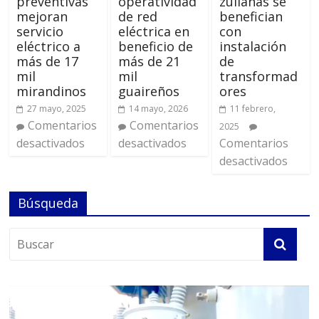
preventivas
operatividad
zulianas se
mejoran
de red
benefician
servicio
eléctrica en
con
eléctrico a
beneficio de
instalación
más de 17
más de 21
de
mil
mil
transformad
mirandinos
guaireños
ores
27 mayo, 2025
14 mayo, 2026
11 febrero,
Comentarios
Comentarios
2025
desactivados
desactivados
Comentarios
desactivados
Búsqueda