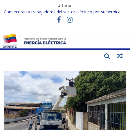
Última:
Condecoran a trabajadores del sector eléctrico por su heroica
labor tras el doble sismo del 24-J
Gobierno Nacional coordina acciones con el sector privado para
fortalecer el SEN ante el «Súper Niño»
Inspeccionan trabajos de rehabilitación en instalaciones del SEN
en Carabobo
Gobierno Nacional activa plan preventivo para fortalecer el SEN
ante el fenómeno de El Niño
Termocarabobo recupera el 50% de su capacidad de generación
para fortalecer el SEN