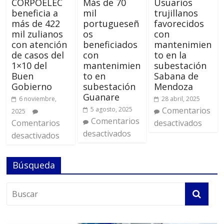
CORPOELEC
Más de 70
Usuarios
beneficia a
mil
trujillanos
más de 422
portugueseñ
favorecidos
mil zulianos
os
con
con atención
beneficiados
mantenimien
de casos del
con
to en la
1×10 del
mantenimien
subestación
Buen
to en
Sabana de
Gobierno
subestación
Mendoza
Guanare
6 noviembre,
28 abril, 2025
5 agosto, 2025
Comentarios
2025
Comentarios
Comentarios
desactivados
desactivados
desactivados
Búsqueda