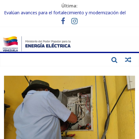
Última:
Evalúan avances para el fortalecimiento y modernización del
SEN
Inspeccionan trabajos de rehabilitación en instalaciones del SEN
en Carabobo
Gobierno Nacional activa plan preventivo para fortalecer el SEN
ante el fenómeno de El Niño
Termocarabobo recupera el 50% de su capacidad de generación
para fortalecer el SEN
Condecoran a trabajadores del sector eléctrico por su heroica
labor tras el doble sismo del 24-J