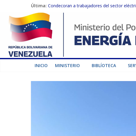
Última:
Condecoran a trabajadores del sector eléctric
Gobierno Nacional coordina acciones con el 
Inspeccionan trabajos de rehabilitación en 
Gobierno Nacional activa plan preventivo pa
Termocarabobo recupera el 50% de su capaci
INICIO
MINISTERIO
BIBLÍOTECA
SER