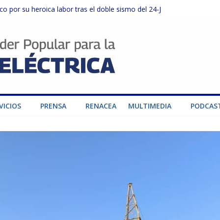
o por su heroica labor tras el doble sismo del 24-J
sector privado para fortalecer el SEN ante el «Súper Niño»
instalaciones del SEN en Carabobo
ra fortalecer el SEN ante el fenómeno de El Niño
dad de generación para fortalecer el SEN
VICIOS
PRENSA
RENACEA
MULTIMEDIA
PODCAS