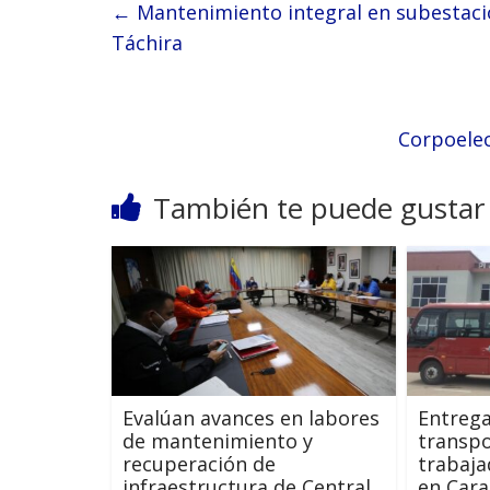
←
Mantenimiento integral en subestación
Táchira
Corpoele
También te puede gustar
Evalúan avances en labores
Entrega
de mantenimiento y
transpo
recuperación de
trabaja
infraestructura de Central
en Cara