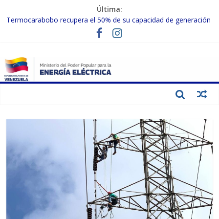
Última:
Termocarabobo recupera el 50% de su capacidad de generación
para fortalecer el SEN
MPPEE avanza en la recuperación de infraestructuras eléctricas
afectadas por los sismos
Gobierno Nacional coordina acciones con el sector privado para
fortalecer el SEN ante el «Súper Niño»
Inspeccionan trabajos de rehabilitación en instalaciones del SEN
en Carabobo
Gobierno Nacional activa plan preventivo para fortalecer el SEN
ante el fenómeno de El Niño