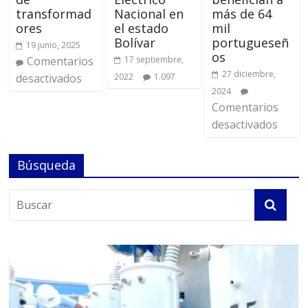
transformad
Nacional en
más de 64
ores
el estado
mil
Bolívar
portugueseñ
19 junio, 2025
os
Comentarios
17 septiembre,
27 diciembre,
desactivados
2022
1.097
2024
Comentarios
desactivados
Búsqueda