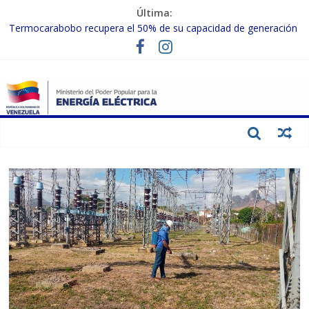
Última:
Termocarabobo recupera el 50% de su capacidad de generación
para fortalecer el SEN
MPPEE avanza en la recuperación de infraestructuras eléctricas
afectadas por los sismos
Gobierno Nacional coordina acciones con el sector privado para
fortalecer el SEN ante el «Súper Niño»
Inspeccionan trabajos de rehabilitación en instalaciones del SEN
en Carabobo
Gobierno Nacional activa plan preventivo para fortalecer el SEN
ante el fenómeno de El Niño