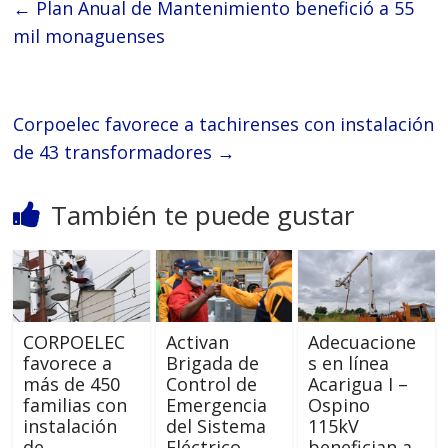
←
Plan Anual de Mantenimiento benefició a 55
mil monaguenses
Corpoelec favorece a tachirenses con instalación
de 43 transformadores
→
También te puede gustar
CORPOELEC
Activan
Adecuacione
favorece a
Brigada de
s en línea
más de 450
Control de
Acarigua I –
familias con
Emergencia
Ospino
instalación
del Sistema
115kV
de
Eléctrico
benefician a