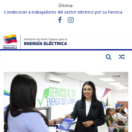
Última:
Condecoran a trabajadores del sector eléctrico por su heroica
labor tras el doble sismo del 24-J
Gobierno Nacional coordina acciones con el sector privado para
fortalecer el SEN ante el «Súper Niño»
Inspeccionan trabajos de rehabilitación en instalaciones del SEN
en Carabobo
Gobierno Nacional activa plan preventivo para fortalecer el SEN
ante el fenómeno de El Niño
Termocarabobo recupera el 50% de su capacidad de generación
para fortalecer el SEN