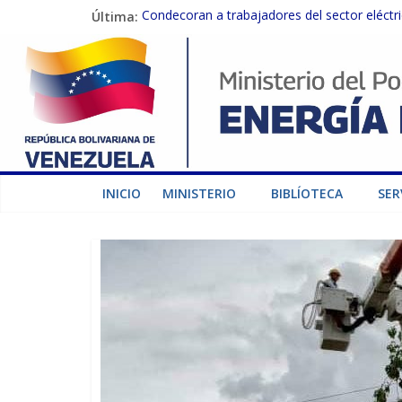
Última:
Condecoran a trabajadores del sector eléctric
Gobierno Nacional coordina acciones con el 
Inspeccionan trabajos de rehabilitación en 
Gobierno Nacional activa plan preventivo pa
Termocarabobo recupera el 50% de su capaci
INICIO
MINISTERIO
BIBLÍOTECA
SER