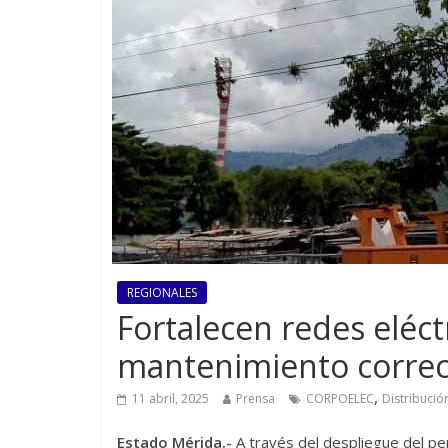
REGIONALES
Fortalecen redes eléct
mantenimiento correct
,
11 abril, 2025
Prensa
CORPOELEC
Distribució
Estado Mérida.-
A través del despliegue del pe