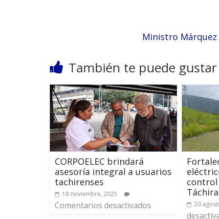
Ministro Márquez
También te puede gustar
CORPOELEC brindará
Fortale
asesoría integral a usuarios
eléctri
tachirenses
control
Táchira
18 noviembre, 2025
Comentarios desactivados
20 agost
desactiv