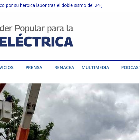
o por su heroica labor tras el doble sismo del 24-J
sector privado para fortalecer el SEN ante el «Súper Niño»
instalaciones del SEN en Carabobo
ra fortalecer el SEN ante el fenómeno de El Niño
dad de generación para fortalecer el SEN
VICIOS
PRENSA
RENACEA
MULTIMEDIA
PODCAS