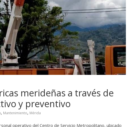
ricas merideñas a través de
ivo y preventivo
,
,
n
Mantenimiento
Mérida
rsonal operativo del Centro de Servicio Metropolitano, ubicado