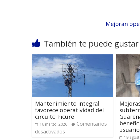
Mejoran oper
También te puede gustar
Mantenimiento integral
Mejoras
favorece operatividad del
subterr
circuito Picure
Guaren
benefic
Comentarios
16 marzo, 2026
usuario
desactivados
19 agost