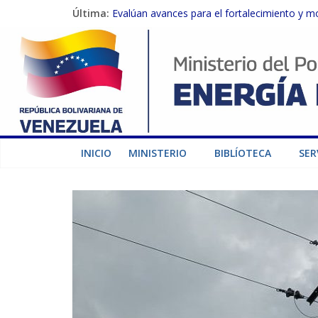
Última:
Evalúan avances para el fortalecimiento y m
Inspeccionan trabajos de rehabilitación en 
Gobierno Nacional activa plan preventivo pa
Termocarabobo recupera el 50% de su capaci
Condecoran a trabajadores del sector eléctric
INICIO
MINISTERIO
BIBLÍOTECA
SER