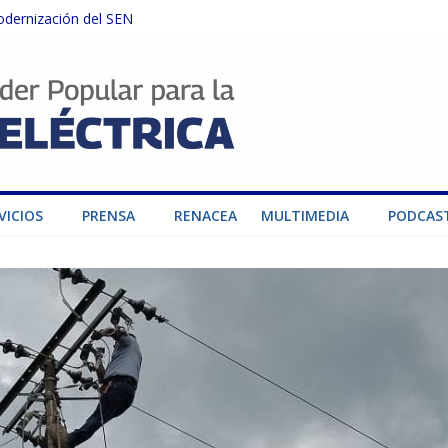
odernización del SEN
instalaciones del SEN en Carabobo
ra fortalecer el SEN ante el fenómeno de El Niño
dad de generación para fortalecer el SEN
o por su heroica labor tras el doble sismo del 24-J
VICIOS
PRENSA
RENACEA
MULTIMEDIA
PODCAS