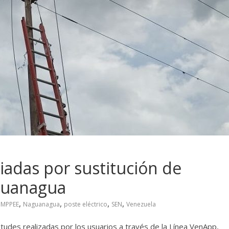
ciadas por sustitución de
aguanagua
,
,
,
,
,
MPPEE
Naguanagua
poste eléctrico
SEN
Venezuela
tudes realizadas por los usuarios a través de la Línea VenApp,