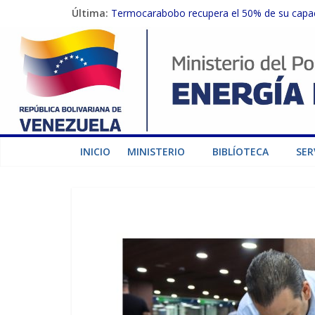
Última:
Termocarabobo recupera el 50% de su capaci
MPPEE avanza en la recuperación de infraest
Gobierno Nacional coordina acciones con el 
Inspeccionan trabajos de rehabilitación en 
Gobierno Nacional activa plan preventivo pa
INICIO
MINISTERIO
BIBLÍOTECA
SER