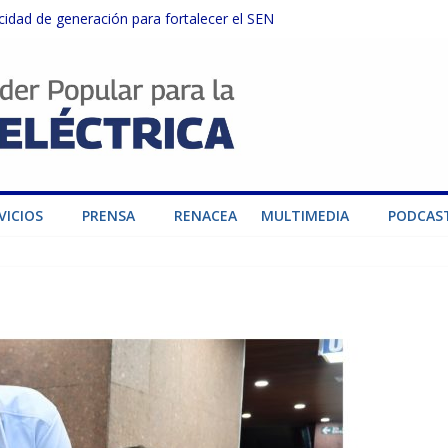
dad de generación para fortalecer el SEN
ructuras eléctricas afectadas por los sismos
sector privado para fortalecer el SEN ante el «Súper Niño»
instalaciones del SEN en Carabobo
ra fortalecer el SEN ante el fenómeno de El Niño
VICIOS
PRENSA
RENACEA
MULTIMEDIA
PODCAS