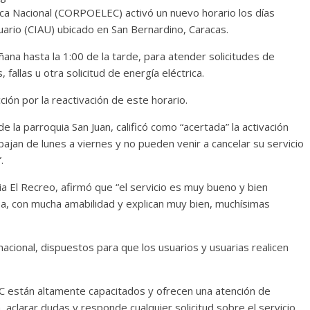
trica Nacional (CORPOELEC) activó un nuevo horario los días
uario (CIAU) ubicado en San Bernardino, Caracas.
ñana hasta la 1:00 de la tarde, para atender solicitudes de
fallas u otra solicitud de energía eléctrica.
ción por la reactivación de este horario.
e la parroquia San Juan, calificó como “acertada” la activación
ajan de lunes a viernes y no pueden venir a cancelar su servicio
.
ia El Recreo, afirmó que “el servicio es muy bueno y bien
isa, con mucha amabilidad y explican muy bien, muchísimas
cional, dispuestos para que los usuarios y usuarias realicen
 están altamente capacitados y ofrecen una atención de
 aclarar dudas y responde cualquier solicitud sobre el servicio.