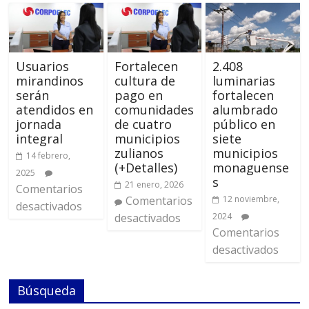
Usuarios
Fortalecen
2.408
mirandinos
cultura de
luminarias
serán
pago en
fortalecen
atendidos en
comunidades
alumbrado
jornada
de cuatro
público en
integral
municipios
siete
zulianos
municipios
14 febrero,
(+Detalles)
monaguense
2025
s
21 enero, 2026
Comentarios
Comentarios
12 noviembre,
desactivados
desactivados
2024
Comentarios
desactivados
Búsqueda