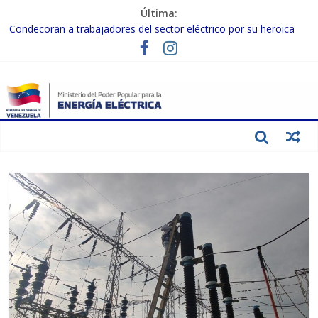
Última:
Condecoran a trabajadores del sector eléctrico por su heroica
labor tras el doble sismo del 24-J
Gobierno Nacional coordina acciones con el sector privado para
fortalecer el SEN ante el «Súper Niño»
Inspeccionan trabajos de rehabilitación en instalaciones del SEN
en Carabobo
Gobierno Nacional activa plan preventivo para fortalecer el SEN
ante el fenómeno de El Niño
Termocarabobo recupera el 50% de su capacidad de generación
para fortalecer el SEN