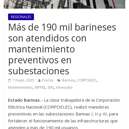
REGIONALES
Más de 190 mil barineses
son atendidos con
mantenimiento
preventivos en
subestaciones
,
,
7 mayo, 2025
Prensa
Barinas
CORPOELEC
,
,
,
Mantenimiento
MPPEE
SEN
Venezuela
Estado Barinas.-
La clase trabajadora de la Corporación
Eléctrica Nacional (CORPOELEC), realizó maniobras
preventivas en las subestaciones Barinas I, II y III, para
fortalecer el funcionamiento de las infraestructuras que
atienden a más de 190 mil usuarios.