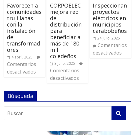
Favorecen a
CORPOELEC
Inspeccionan
comunidades
mejora red
proyectos
trujillanas
de
eléctricos en
con la
distribución
municipios
instalación
para
carabobeños
de
beneficiar a
24 julio, 2025
transformad
más de 180
Comentarios
ores
mil
desactivados
cojedeños
4 abril, 2025
Comentarios
3 julio, 2025
Comentarios
desactivados
desactivados
Búsqueda