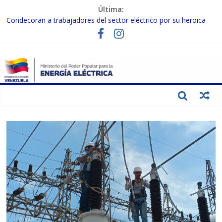
Última:
Condecoran a trabajadores del sector eléctrico por su heroica
labor tras el doble sismo del 24-J
Gobierno Nacional coordina acciones con el sector privado para
fortalecer el SEN ante el «Súper Niño»
Inspeccionan trabajos de rehabilitación en instalaciones del SEN
en Carabobo
Gobierno Nacional activa plan preventivo para fortalecer el SEN
ante el fenómeno de El Niño
Termocarabobo recupera el 50% de su capacidad de generación
para fortalecer el SEN