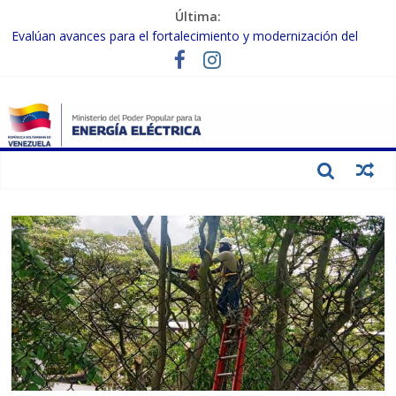
Última:
Evalúan avances para el fortalecimiento y modernización del
SEN
Inspeccionan trabajos de rehabilitación en instalaciones del SEN
en Carabobo
Gobierno Nacional activa plan preventivo para fortalecer el SEN
ante el fenómeno de El Niño
Termocarabobo recupera el 50% de su capacidad de generación
para fortalecer el SEN
Condecoran a trabajadores del sector eléctrico por su heroica
labor tras el doble sismo del 24-J