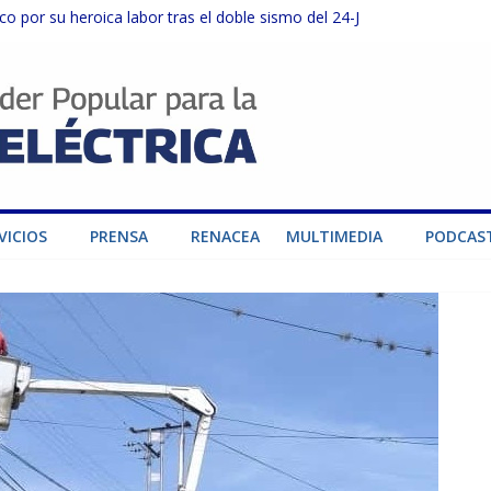
o por su heroica labor tras el doble sismo del 24-J
sector privado para fortalecer el SEN ante el «Súper Niño»
instalaciones del SEN en Carabobo
ra fortalecer el SEN ante el fenómeno de El Niño
dad de generación para fortalecer el SEN
VICIOS
PRENSA
RENACEA
MULTIMEDIA
PODCAS