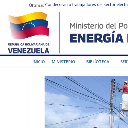
Última:
Condecoran a trabajadores del sector eléctric
Gobierno Nacional coordina acciones con el 
Inspeccionan trabajos de rehabilitación en 
Gobierno Nacional activa plan preventivo pa
Termocarabobo recupera el 50% de su capaci
INICIO
MINISTERIO
BIBLÍOTECA
SER