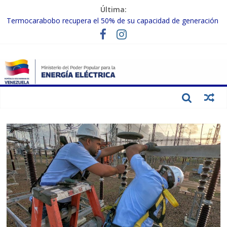
Última:
Termocarabobo recupera el 50% de su capacidad de generación
para fortalecer el SEN
MPPEE avanza en la recuperación de infraestructuras eléctricas
afectadas por los sismos
Gobierno Nacional coordina acciones con el sector privado para
fortalecer el SEN ante el «Súper Niño»
Inspeccionan trabajos de rehabilitación en instalaciones del SEN
en Carabobo
Gobierno Nacional activa plan preventivo para fortalecer el SEN
ante el fenómeno de El Niño