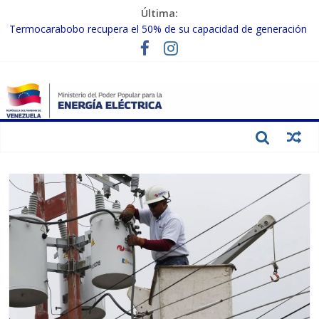
Última:
Termocarabobo recupera el 50% de su capacidad de generación
para fortalecer el SEN
MPPEE avanza en la recuperación de infraestructuras eléctricas
afectadas por los sismos
Gobierno Nacional coordina acciones con el sector privado para
fortalecer el SEN ante el «Súper Niño»
Inspeccionan trabajos de rehabilitación en instalaciones del SEN
en Carabobo
Gobierno Nacional activa plan preventivo para fortalecer el SEN
ante el fenómeno de El Niño