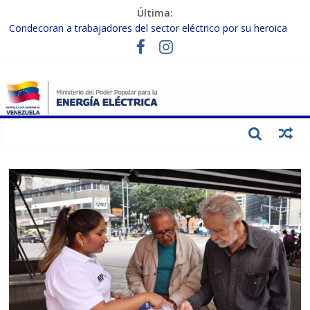
Última:
Condecoran a trabajadores del sector eléctrico por su heroica
labor tras el doble sismo del 24-J
Gobierno Nacional coordina acciones con el sector privado para
fortalecer el SEN ante el «Súper Niño»
Inspeccionan trabajos de rehabilitación en instalaciones del SEN
en Carabobo
Gobierno Nacional activa plan preventivo para fortalecer el SEN
ante el fenómeno de El Niño
Termocarabobo recupera el 50% de su capacidad de generación
para fortalecer el SEN