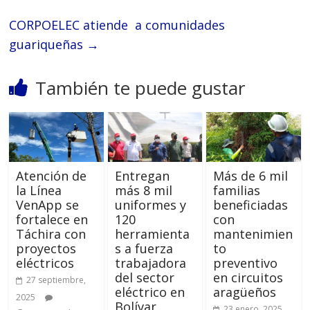
CORPOELEC atiende a comunidades
guariqueñas
→
También te puede gustar
Atención de
Entregan
Más de 6 mil
la Línea
más 8 mil
familias
VenApp se
uniformes y
beneficiadas
fortalece en
120
con
Táchira con
herramienta
mantenimien
proyectos
s a fuerza
to
eléctricos
trabajadora
preventivo
del sector
en circuitos
27 septiembre,
eléctrico en
aragüeños
2025
Bolívar
23 enero, 2025