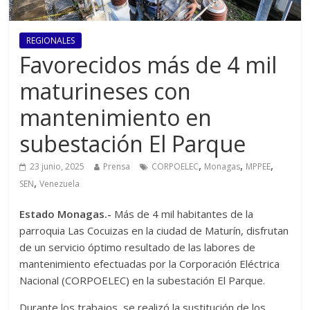
REGIONALES
Favorecidos más de 4 mil
maturineses con
mantenimiento en
subestación El Parque
,
,
,
23 junio, 2025
Prensa
CORPOELEC
Monagas
MPPEE
,
SEN
Venezuela
Estado Monagas.-
Más de 4 mil habitantes de la
parroquia Las Cocuizas en la ciudad de Maturín, disfrutan
de un servicio óptimo resultado de las labores de
mantenimiento efectuadas por la Corporación Eléctrica
Nacional (CORPOELEC) en la subestación El Parque.
Durante los trabajos, se realizó la sustitución de los