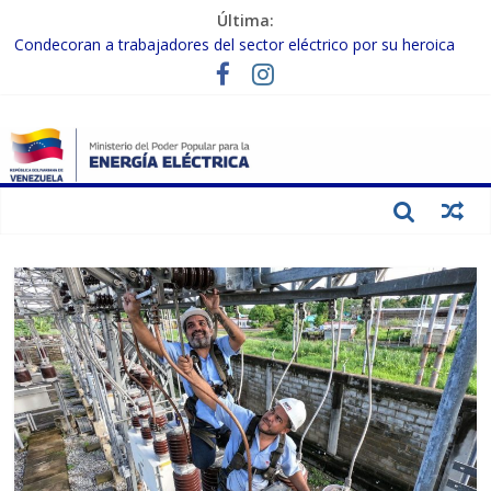
Última:
Condecoran a trabajadores del sector eléctrico por su heroica
labor tras el doble sismo del 24-J
Gobierno Nacional coordina acciones con el sector privado para
fortalecer el SEN ante el «Súper Niño»
Inspeccionan trabajos de rehabilitación en instalaciones del SEN
en Carabobo
Gobierno Nacional activa plan preventivo para fortalecer el SEN
ante el fenómeno de El Niño
Termocarabobo recupera el 50% de su capacidad de generación
para fortalecer el SEN