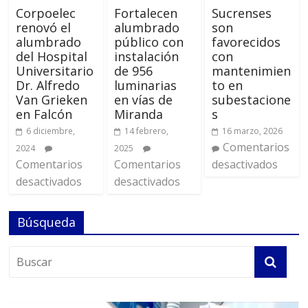
Corpoelec
Fortalecen
Sucrenses
renovó el
alumbrado
son
alumbrado
público con
favorecidos
del Hospital
instalación
con
Universitario
de 956
mantenimien
Dr. Alfredo
luminarias
to en
Van Grieken
en vías de
subestacione
en Falcón
Miranda
s
6 diciembre,
14 febrero,
16 marzo, 2026
Comentarios
2024
2025
Comentarios
Comentarios
desactivados
desactivados
desactivados
Búsqueda