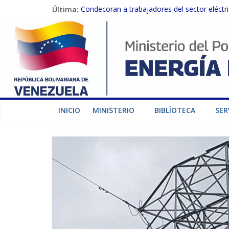
Última:
Condecoran a trabajadores del sector eléctric
Gobierno Nacional coordina acciones con el 
Inspeccionan trabajos de rehabilitación en 
Gobierno Nacional activa plan preventivo pa
Termocarabobo recupera el 50% de su capaci
INICIO
MINISTERIO
BIBLÍOTECA
SER