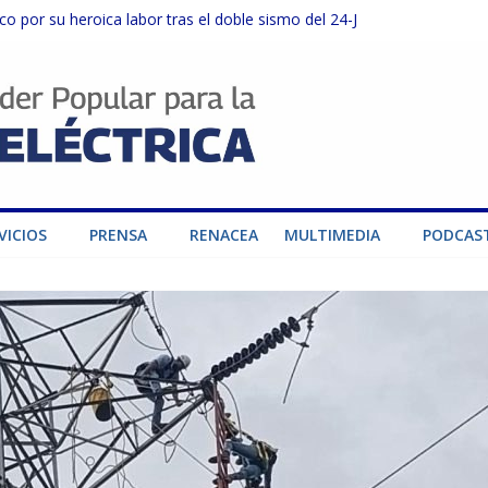
o por su heroica labor tras el doble sismo del 24-J
sector privado para fortalecer el SEN ante el «Súper Niño»
instalaciones del SEN en Carabobo
ra fortalecer el SEN ante el fenómeno de El Niño
dad de generación para fortalecer el SEN
VICIOS
PRENSA
RENACEA
MULTIMEDIA
PODCAS