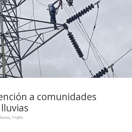
ención a comunidades
 lluvias
,
luvias
Trujillo