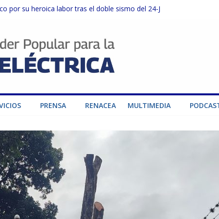
o por su heroica labor tras el doble sismo del 24-J
sector privado para fortalecer el SEN ante el «Súper Niño»
instalaciones del SEN en Carabobo
ra fortalecer el SEN ante el fenómeno de El Niño
dad de generación para fortalecer el SEN
VICIOS
PRENSA
RENACEA
MULTIMEDIA
PODCAS