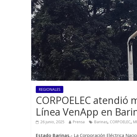
REGIONALES
CORPOELEC atendió más
Línea VenApp en Bari
,
,
26 junio, 2025
Prensa
Barinas
CORPOELEC
M
Estado Barinas.-
La Corporación Eléctrica Naci