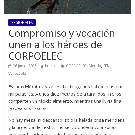
REGIONALES
Compromiso y vocación
unen a los héroes de
CORPOELEC
,
,
,
26 junio, 2025
Prensa
CORPOELEC
Mérida
SEN
Venezuela
Estado Mérida.-
A veces, las imágenes hablan más que
mil palabras. A unos diez metros de altura, dos linieros
comparten un rápido almuerzo, mientras una lluvia fina
golpea sus cascos.
No hay mesa, ni descanso: solo la helada brisa merideña
y la urgencia de restituir el servicio eléctrico a zonas
que, por la inclemencia del tiempo, permanecían a