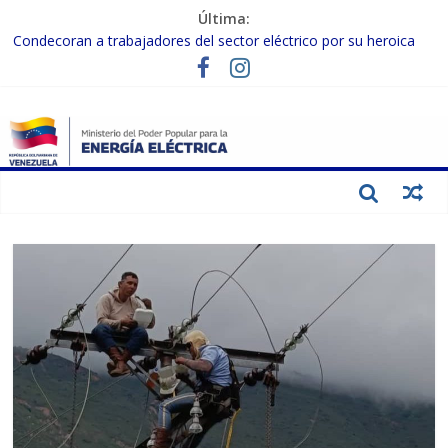
Última:
Condecoran a trabajadores del sector eléctrico por su heroica
labor tras el doble sismo del 24-J
Gobierno Nacional coordina acciones con el sector privado para
fortalecer el SEN ante el «Súper Niño»
Inspeccionan trabajos de rehabilitación en instalaciones del SEN
en Carabobo
Gobierno Nacional activa plan preventivo para fortalecer el SEN
ante el fenómeno de El Niño
Termocarabobo recupera el 50% de su capacidad de generación
para fortalecer el SEN