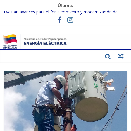
Última:
Evalúan avances para el fortalecimiento y modernización del
SEN
Inspeccionan trabajos de rehabilitación en instalaciones del SEN
en Carabobo
Gobierno Nacional activa plan preventivo para fortalecer el SEN
ante el fenómeno de El Niño
Termocarabobo recupera el 50% de su capacidad de generación
para fortalecer el SEN
Condecoran a trabajadores del sector eléctrico por su heroica
labor tras el doble sismo del 24-J