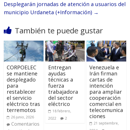
Desplegarán jornadas de atención a usuarios del
municipio Urdaneta (+Información)
→
También te puede gustar
CORPOELEC
Entregan
Venezuela e
se mantiene
ayudas
Irán firman
desplegado
técnicas a
cartas de
para
fuerza
intención
restablecer
trabajadora
para ampliar
el servicio
del sector
cooperación
eléctrico tras
eléctrico
comercial en
terremotos
telecomunica
18 febrero,
ciones
26 junio, 2026
2022
2
Comentarios
21 septiembre,