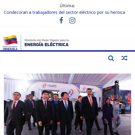
Última:
Condecoran a trabajadores del sector eléctrico por su heroica
labor tras el doble sismo del 24-J
Gobierno Nacional coordina acciones con el sector privado para
fortalecer el SEN ante el «Súper Niño»
Inspeccionan trabajos de rehabilitación en instalaciones del SEN
en Carabobo
Gobierno Nacional activa plan preventivo para fortalecer el SEN
ante el fenómeno de El Niño
Termocarabobo recupera el 50% de su capacidad de generación
para fortalecer el SEN