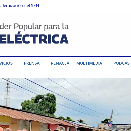
odernización del SEN
instalaciones del SEN en Carabobo
ra fortalecer el SEN ante el fenómeno de El Niño
dad de generación para fortalecer el SEN
o por su heroica labor tras el doble sismo del 24-J
VICIOS
PRENSA
RENACEA
MULTIMEDIA
PODCAS