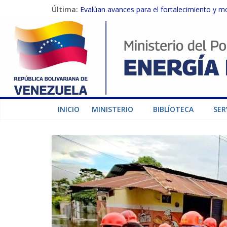
Última:
Evalúan avances para el fortalecimiento y m
Inspeccionan trabajos de rehabilitación en 
Gobierno Nacional activa plan preventivo pa
Termocarabobo recupera el 50% de su capaci
Condecoran a trabajadores del sector eléctric
INICIO
MINISTERIO
BIBLÍOTECA
SER