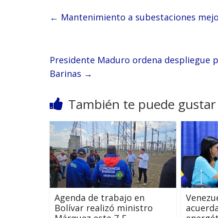
←
Mantenimiento a subestaciones mejor
Presidente Maduro ordena despliegue pe
Barinas
→
También te puede gustar
Agenda de trabajo en
Venezu
Bolívar realizó ministro
acuerda
Márquez este 7-E
energét