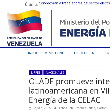
Última:
Condecoran a trabajadores del sector eléctric
Gobierno Nacional coordina acciones con el 
Inspeccionan trabajos de rehabilitación en 
Gobierno Nacional activa plan preventivo pa
Termocarabobo recupera el 50% de su capaci
INICIO
MINISTERIO
BIBLÍOTECA
SER
MPPEE
NACIONALES
OLADE promueve inter
latinoamericana en VII
Energía de la CELAC
,
,
22 julio, 2025
Prensa
América Latina
Caribe