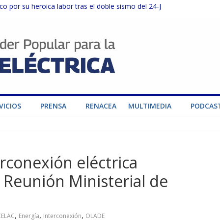
o por su heroica labor tras el doble sismo del 24-J
sector privado para fortalecer el SEN ante el «Súper Niño»
instalaciones del SEN en Carabobo
ra fortalecer el SEN ante el fenómeno de El Niño
dad de generación para fortalecer el SEN
VICIOS
PRENSA
RENACEA
MULTIMEDIA
PODCAS
conexión eléctrica
 Reunión Ministerial de
,
,
,
CELAC
Energía
Interconexión
OLADE