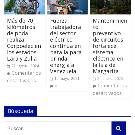
Más de 70
Fuerza
Mantenimien
kilómetros
trabajadora
to
de poda
del sector
preventivo
realiza
eléctrico
de circuitos
Corpoelec en
continúa en
fortalece
los estados
batalla para
sistema
Lara y Zulia
brindar
eléctrico en
energía a
la Isla de
27 agosto, 2024
Venezuela
Margarita
Comentarios
15 mayo, 2021
24 enero, 2025
desactivados
Comentarios
0
desactivados
Búsqueda