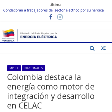
Última:
Condecoran a trabajadores del sector eléctrico por su heroica
labor tras el doble sismo del 24-J
Gobierno Nacional coordina acciones con el sector privado para
fortalecer el SEN ante el «Súper Niño»
Inspeccionan trabajos de rehabilitación en instalaciones del SEN
en Carabobo
Gobierno Nacional activa plan preventivo para fortalecer el SEN
ante el fenómeno de El Niño
Termocarabobo recupera el 50% de su capacidad de generación
para fortalecer el SEN
MPPEE
NACIONALES
Colombia destaca la
energía como motor de
integración y desarrollo
en CELAC