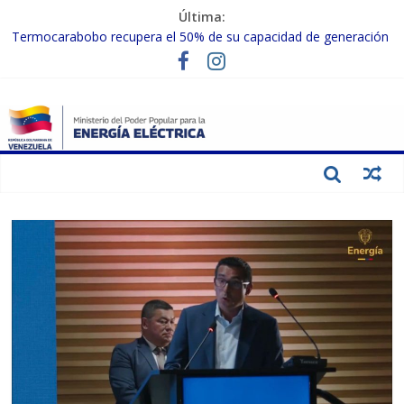
Última:
Termocarabobo recupera el 50% de su capacidad de generación
para fortalecer el SEN
MPPEE avanza en la recuperación de infraestructuras eléctricas
afectadas por los sismos
Gobierno Nacional coordina acciones con el sector privado para
fortalecer el SEN ante el «Súper Niño»
Inspeccionan trabajos de rehabilitación en instalaciones del SEN
en Carabobo
Gobierno Nacional activa plan preventivo para fortalecer el SEN
ante el fenómeno de El Niño