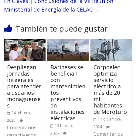
En Claves | Conclusiones de la VII Reunión
Ministerial de Energía de la CELAC
→
También te puede gustar
Despliegan
Barineses se
Corpoelec
jornadas
benefician
optimiza
integrales
con
servicio
para atender
mantenimien
eléctrico a
a usuarios
tos
más de 20
monaguense
preventivos
mil
s
en
habitantes
instalaciones
de Moroturo
24 febrero,
eléctricas
17 diciembre,
2025
13 febrero,
Comentarios
2024
2025
Comentarios
desactivados