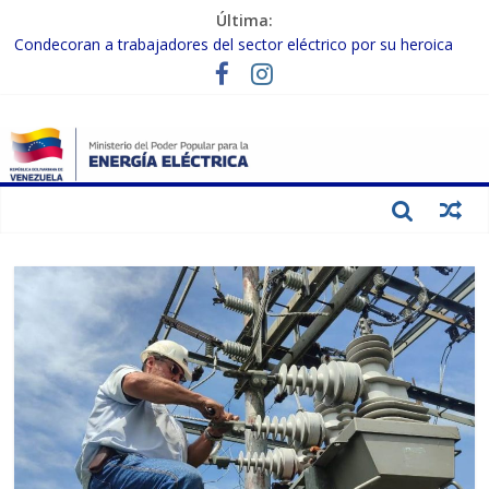
Última:
Condecoran a trabajadores del sector eléctrico por su heroica
labor tras el doble sismo del 24-J
Gobierno Nacional coordina acciones con el sector privado para
fortalecer el SEN ante el «Súper Niño»
Inspeccionan trabajos de rehabilitación en instalaciones del SEN
en Carabobo
Gobierno Nacional activa plan preventivo para fortalecer el SEN
ante el fenómeno de El Niño
Termocarabobo recupera el 50% de su capacidad de generación
para fortalecer el SEN