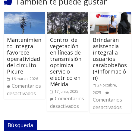
También te puede gustar
Mantenimien
Control de
Brindarán
to integral
vegetación
asistencia
favorece
en líneas de
integral a
operatividad
transmisión
usuarios
del circuito
optimiza
carabobeños
Picure
servicio
(+Informació
eléctrico en
n)
16 marzo, 2026
Mérida
Comentarios
24 octubre,
17 junio, 2025
desactivados
2025
Comentarios
Comentarios
desactivados
desactivados
Búsqueda