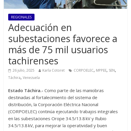
REGIONALES
Adecuación en
subestaciones favorece a
más de 75 mil usuarios
tachirenses
,
,
,
26 julio, 2025
Karla Cotoret
CORPOELEC
MPPEE
SEN
,
Táchira
Venezuela
Estado Táchira.-
Como parte de las maniobras
destinadas al fortalecimiento del sistema de
distribución, la Corporación Eléctrica Nacional
(CORPOELEC) continúa ejecutando trabajos integrales
en las subestaciones Orope 34.5/13.8 kV y Rubio
34.5/13.8 kV, para mejorar la operatividad y buen